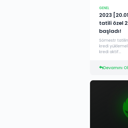
GENEL
2023 [20.0
tatili özel 
başladı!
Sömestr tatili
kredi yükleme
kredi aktif...
Devamını O