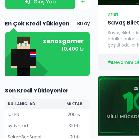
Giriş Yap
GENEL
Savaş Bilet
En Çok Kredi Yükleyen
Bu ay
Savaş Biletin
ödüller bulun
zenoxgamer
çeşitli ödüller k
10,400 ₺
Devamını O
Son Kredi Yükleyenler
KULLANICI ADI
MIKTAR
IUTEN
200 ₺
sydvhmd
310 ₺
SelamBenSadal
100 ₺