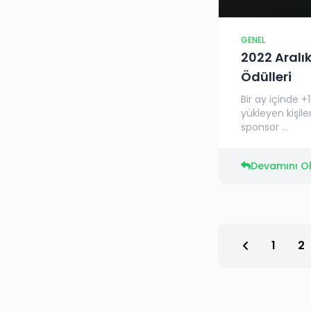
GENEL
2022 Aralık
Ödülleri
Bir ay içinde +
yükleyen kişiler
sponsor ...
Devamını O
1
2