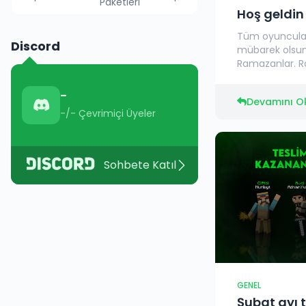
Paketleri
Hoş geldi
Tüm oyuncula
Discord
mübarek olsun,
Ramazanlar. Ra
-
Devamını O
-/-
Çevrimiçi Üyeler
Sohbete Katıl
GENEL
Şubat ayı 