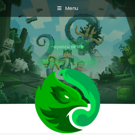
Menu
-
oyuncu aktif
Giriş Yap
Kayıt Ol