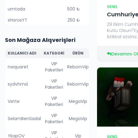
GENEL
umtada
500 ₺
Cumhuriye
xHorosYT
250 ₺
29 Ekim Cumhu
Kutlu Olsun!"Ey
İstikbal sizsiniz..
Son Mağaza Alışverişleri
KULLANICI ADI
KATEGORI
ÜRÜN
Devamını O
VIP
nwquaret
RebornVip
Paketleri
VIP
sydvhmd
RebornVip
Paketleri
VIP
Vette
MegaVip
Paketleri
VIP
SelamBenSadal
MegaVip
Paketleri
VIP
YkapOV
Vip
GENEL