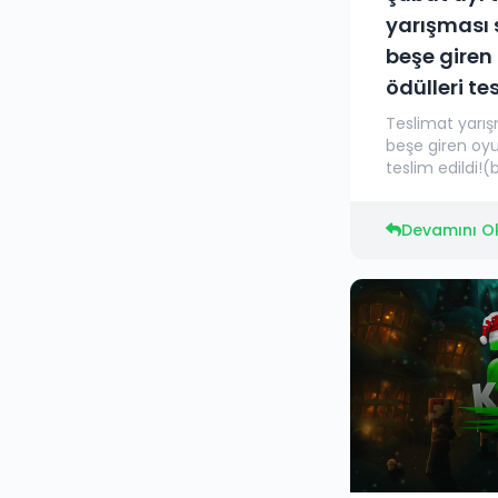
yarışması s
beşe giren
ödülleri te
Teslimat yarışm
beşe giren oyu
teslim edildi!(
Devamını O