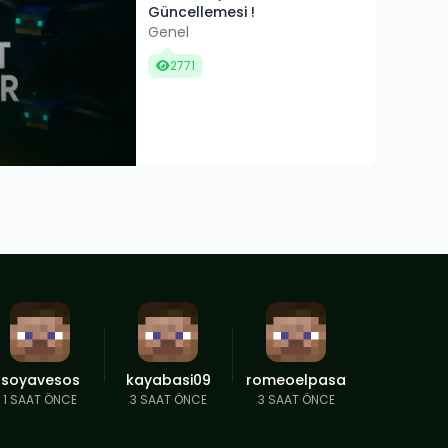
Güncellemesi !
Genel
2771
soyavesos
kayabasi09
romeoelpasa
1 SAAT ÖNCE
3 SAAT ÖNCE
3 SAAT ÖNCE