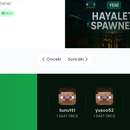
Genel
1823
Önceki
Sonraki
SunuYEt
yusoo52
1 SAAT ÖNCE
1 SAAT ÖNCE