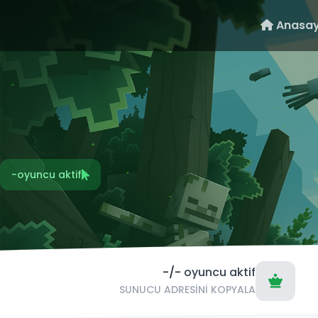
Anasay
-
oyuncu aktif
-/-
oyuncu aktif
SUNUCU ADRESINI KOPYALA