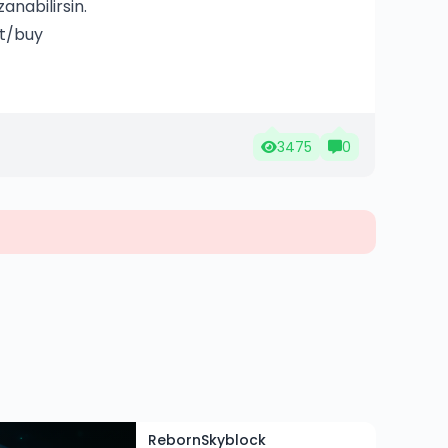
nabilirsin.
it/buy
3475
0
RebornSkyblock