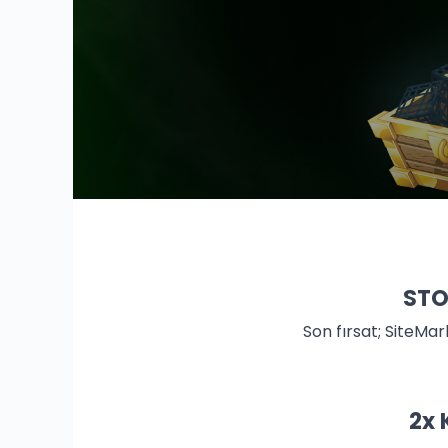
STO
Son fırsat; SiteMa
2x 