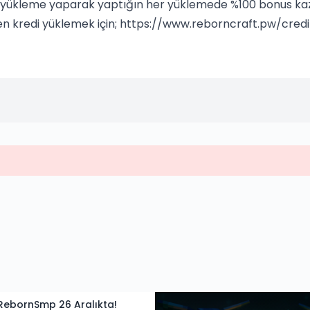
yükleme yaparak yaptığın her yüklemede %100 bonus kaza
 kredi yüklemek için; https://www.reborncraft.pw/cred
RebornSmp 26 Aralıkta!