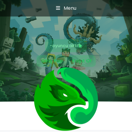
Menu
-
oyuncu aktif
Giriş Yap
Kayıt Ol