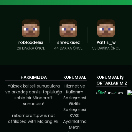
robloxdelisi
shreakisez
Pattis_w
29 DAKIKA ÖNCE
44 DAKIKA ÖNCE
53 DAKIKA ÖNCE
HAKKIMIZDA
KURUMSAL
KURUMSAL İŞ
ORTAKLARIMIZ
Yüksek kaliteli sunuculara
Hizmet ve
ve arkadaş canlısı topluluğa
Kullanım
sahip bir Minecraft
Sözleşmesi
sunucusu!
Gizlilik
Sözleşmesi
reborncraft.pw is not
KVKK
affiliated with Mojang AB.
Aydınlatma
Metni