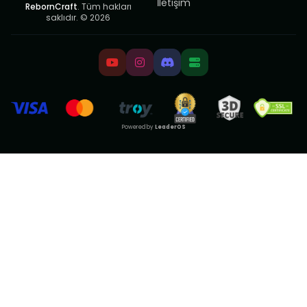
İletişim
RebornCraft
. Tüm hakları
saklıdır. © 2026
Powered by
LeaderOS