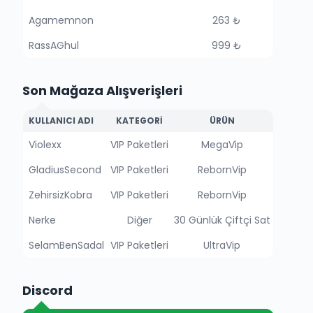
Agamemnon
263 ₺
RassAGhul
999 ₺
Son Mağaza Alışverişleri
KULLANICI ADI
KATEGORI
ÜRÜN
Violexx
VIP Paketleri
MegaVip
GladiusSecond
VIP Paketleri
RebornVip
ZehirsizKobra
VIP Paketleri
RebornVip
Nerke
Diğer
30 Günlük Çiftçi Sat
SelamBenSadal
VIP Paketleri
UltraVip
Discord