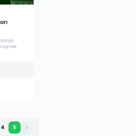
arı
piyango
görüşmek
4
5