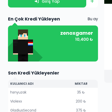
Giriş Yap
En Çok Kredi Yükleyen
Bu ay
zenoxgamer
10,400 ₺
Son Kredi Yükleyenler
KULLANICI ADI
MIKTAR
hsnyuzak
35 ₺
Violexx
200 ₺
GladiusSecond
375 ₺