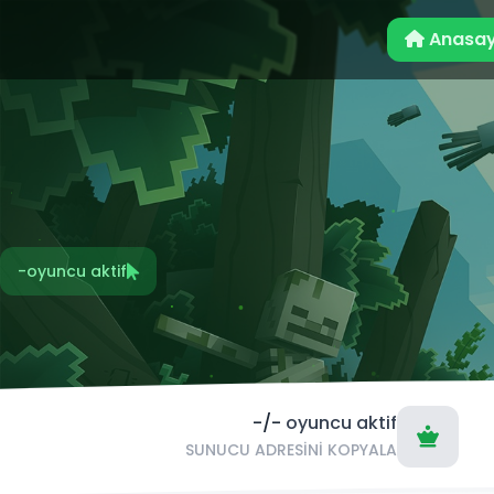
Anasay
-
oyuncu aktif
-/-
oyuncu aktif
SUNUCU ADRESINI KOPYALA