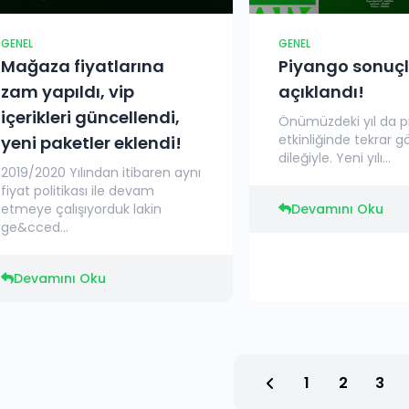
GENEL
GENEL
Mağaza fiyatlarına
Piyango sonuçl
zam yapıldı, vip
açıklandı!
içerikleri güncellendi,
Önümüzdeki yıl da 
etkinliğinde tekrar 
yeni paketler eklendi!
dileğiyle. Yeni yılı...
2019/2020 Yılından itibaren aynı
fiyat politikası ile devam
etmeye çalışıyorduk lakin
Devamını Oku
ge&cced...
Devamını Oku
1
2
3